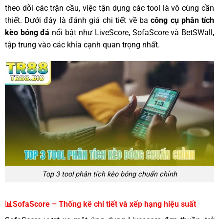
theo dõi các trận cầu, việc tận dụng các tool là vô cùng cần
thiết. Dưới đây là đánh giá chi tiết về ba
công cụ phân tích
kèo bóng đá
nổi bật như LiveScore, SofaScore và BetSWall,
tập trung vào các khía cạnh quan trọng nhất.
Top 3 tool phân tích kèo bóng chuẩn chỉnh
📊SofaScore – Thống kê chi tiết và xếp hạng hiệu suất