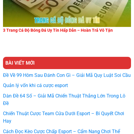
3 Trang Cá Độ Bóng Đá Uy Tín Hấp Dẫn – Hoàn Trả Vô Tận
BÀI VIẾT MỚI
Đề Về 99 Hôm Sau Đánh Con Gì – Giải Mã Quy Luật Soi Cầu
Quản lý vốn khi cá cược esport
Dàn Đề 64 Số – Giải Mã Chiến Thuật Thắng Lớn Trong Lô
Đề
Chiến Thuật Cược Team Cửa Dưới Esport – Bí Quyết Chơi
Hay
Cách Đọc Kèo Cược Chấp Esport – Cẩm Nang Chơi Thể