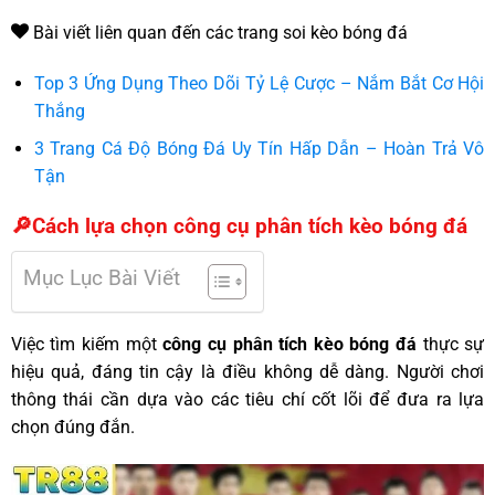
Bài viết liên quan đến các trang soi kèo bóng đá
Top 3 Ứng Dụng Theo Dõi Tỷ Lệ Cược – Nắm Bắt Cơ Hội
Thắng
3 Trang Cá Độ Bóng Đá Uy Tín Hấp Dẫn – Hoàn Trả Vô
Tận
🔎Cách lựa chọn công cụ phân tích kèo bóng đá
Mục Lục Bài Viết
Việc tìm kiếm một
công cụ phân tích kèo bóng đá
thực sự
hiệu quả, đáng tin cậy là điều không dễ dàng. Người chơi
thông thái cần dựa vào các tiêu chí cốt lõi để đưa ra lựa
chọn đúng đắn.