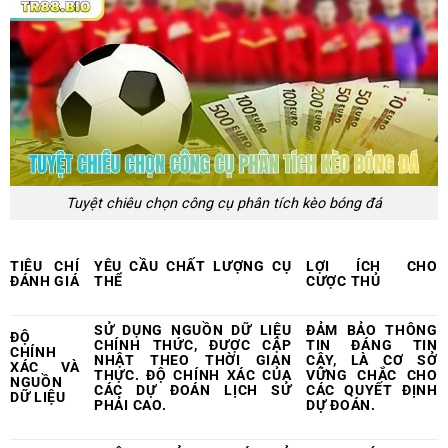
Tuyệt chiêu chọn công cụ phân tích kèo bóng đá
TIÊU CHÍ
YÊU CẦU CHẤT LƯỢNG CỤ
LỢI ÍCH CHO
ĐÁNH GIÁ
THỂ
CƯỢC THỦ
SỬ DỤNG NGUỒN DỮ LIỆU
ĐẢM BẢO THÔNG
ĐỘ
CHÍNH THỨC, ĐƯỢC CẬP
TIN ĐÁNG TIN
CHÍNH
NHẬT THEO THỜI GIAN
CẬY, LÀ CƠ SỞ
XÁC VÀ
THỰC. ĐỘ CHÍNH XÁC CỦA
VỮNG CHẮC CHO
NGUỒN
CÁC DỰ ĐOÁN LỊCH SỬ
CÁC QUYẾT ĐỊNH
DỮ LIỆU
PHẢI CAO.
DỰ ĐOÁN.