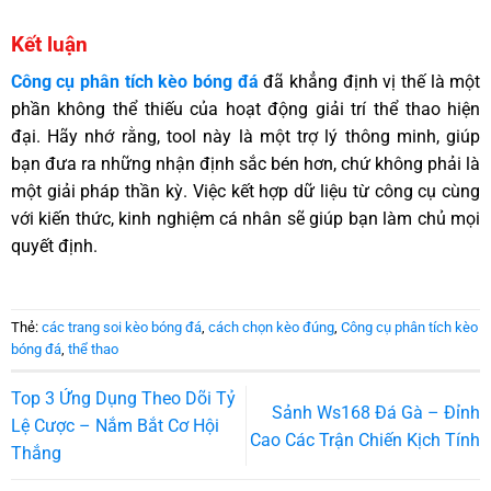
Kết luận
Công cụ phân tích kèo bóng đá
đã khẳng định vị thế là một
phần không thể thiếu của hoạt động giải trí thể thao hiện
đại. Hãy nhớ rằng, tool này là một trợ lý thông minh, giúp
bạn đưa ra những nhận định sắc bén hơn, chứ không phải là
một giải pháp thần kỳ. Việc kết hợp dữ liệu từ công cụ cùng
với kiến thức, kinh nghiệm cá nhân sẽ giúp bạn làm chủ mọi
quyết định.
Thẻ:
các trang soi kèo bóng đá
,
cách chọn kèo đúng
,
Công cụ phân tích kèo
bóng đá
,
thể thao
Top 3 Ứng Dụng Theo Dõi Tỷ
Sảnh Ws168 Đá Gà – Đỉnh
Lệ Cược – Nắm Bắt Cơ Hội
Cao Các Trận Chiến Kịch Tính
Thắng