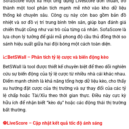
SofaScore vượt xa một ứng dụng Livescore đơn thuần, trở
thành một tool phân tích mạnh mẽ nhờ vào kho dữ liệu
thống kê chuyên sâu. Công cụ này còn bao gồm bản đồ
nhiệt và sơ đồ vị trí trung bình trên sân, giúp bạn đánh giá
chiến thuật cũng như vai trò của từng cá nhân. SofaScore là
lựa chọn lý tưởng để giải mã phong độ cầu thủ đồng thời so
sánh hiệu suất giữa hai đội bóng một cách toàn diện.
📈BetSWall – Phân tích tỷ lệ cược và biến động kèo
BetSWall là tool được thiết kế chuyên biệt để theo dõi nghiên
cứu sự biến động của tỷ lệ cược từ nhiều nhà cái khác nhau.
Điểm mạnh chính là khả năng tổng hợp dữ liệu kèo, cho thấy
xu hướng đặt cược của thị trường và sự thay đổi của các tỷ
lệ chấp hoặc Tài/Xỉu theo thời gian thực. Điều này cực kỳ
hữu ích để nhận biết “kèo dụ” hoặc các động thái thị trường
bất thường.
⚽LiveScore – Cập nhật kết quả tốc độ ánh sáng