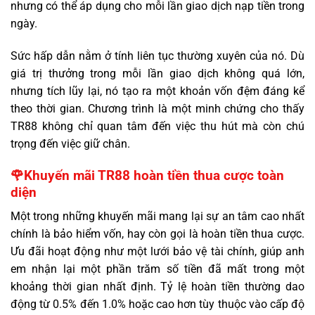
nhưng có thể áp dụng cho mỗi lần giao dịch nạp tiền trong
ngày.
Sức hấp dẫn nằm ở tính liên tục thường xuyên của nó. Dù
giá trị thưởng trong mỗi lần giao dịch không quá lớn,
nhưng tích lũy lại, nó tạo ra một khoản vốn đệm đáng kể
theo thời gian. Chương trình là một minh chứng cho thấy
TR88 không chỉ quan tâm đến việc thu hút mà còn chú
trọng đến việc giữ chân.
🌹Khuyến mãi TR88 hoàn tiền thua cược toàn
diện
Một trong những khuyến mãi mang lại sự an tâm cao nhất
chính là bảo hiểm vốn, hay còn gọi là hoàn tiền thua cược.
Ưu đãi hoạt động như một lưới bảo vệ tài chính, giúp anh
em nhận lại một phần trăm số tiền đã mất trong một
khoảng thời gian nhất định. Tỷ lệ hoàn tiền thường dao
động từ 0.5% đến 1.0% hoặc cao hơn tùy thuộc vào cấp độ