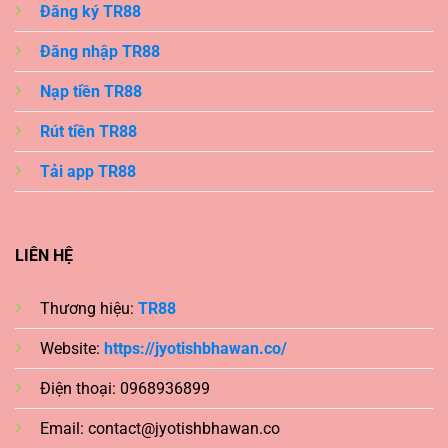
Đăng ký TR88
Đăng nhập TR88
Nạp tiền TR88
Rút tiền TR88
Tải app TR88
LIÊN HỆ
Thương hiệu:
TR88
Website:
https://jyotishbhawan.co/
Điện thoại:
0968936899
Email:
contact@jyotishbhawan.co