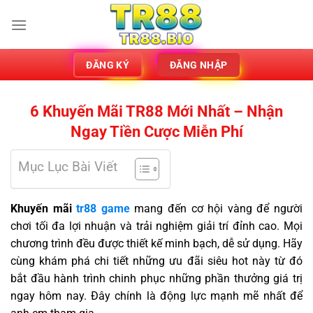
ĐĂNG KÝ
ĐĂNG NHẬP
6 Khuyến Mãi TR88 Mới Nhất – Nhận
Ngay Tiền Cược Miễn Phí
Mục Lục Bài Viết
Khuyến mãi
tr88 game
mang đến cơ hội vàng để người
chơi tối đa lợi nhuận và trải nghiệm giải trí đỉnh cao. Mọi
chương trình đều được thiết kế minh bạch, dễ sử dụng. Hãy
cùng khám phá chi tiết những ưu đãi siêu hot này từ đó
bắt đầu hành trình chinh phục những phần thưởng giá trị
ngay hôm nay. Đây chính là động lực mạnh mẽ nhất để