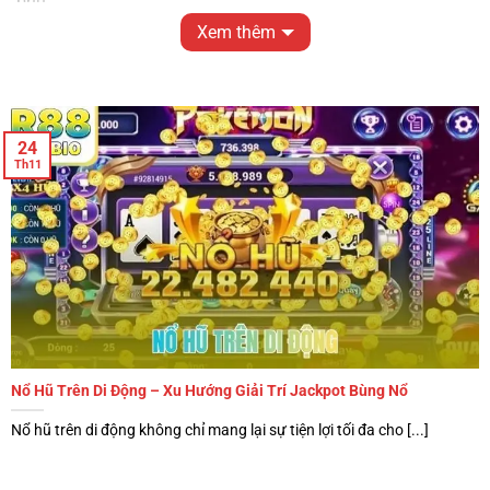
phú.
Xem thêm
🎲 4 nhà cung cấp game nổ hũ TR88 và đặc
điểm nổi bật
Điểm mạnh vượt trội chính là việc hợp tác với nhiều đối tác
phát triển game uy tín, mang đến một sưu tập game nổ hũ
24
Th11
không giới hạn. Việc lựa chọn đúng sảnh game sẽ quyết
định phần lớn trải nghiệm và cơ hội chiến thắng của bạn.
Nổ Hũ Trên Di Động – Xu Hướng Giải Trí Jackpot Bùng Nổ
Nổ hũ trên di động không chỉ mang lại sự tiện lợi tối đa cho [...]
4 nhà cung cấp game nổ hũ TR88