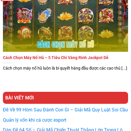
phong cách truyền thống nhưng vẫn muốn săn tìm những
phần thưởng kếch xù. Các trò chơi siêu bò B, heo tiết kiệm,
con át chủ bài, kẹo nổ 1000 hay đạo mìn,… có cấu trúc đơn
giản, dễ làm quen nhưng lại sở hữu các giải Jackpot lũy
tiến được tích hợp.
Điều này tạo nên sự cân bằng tuyệt vời giữa trải nghiệm
chơi game thư giãn và cơ hội
nổ hũ TR88
với mức thưởng
Cách Chọn Máy Nổ Hũ – 5 Tiêu Chí Vàng Rinh Jackpot Dễ
cực khủng, là điểm đến quen thuộc của những người chơi
kiên nhẫn.
Cách chọn máy nổ hũ luôn là bí quyết hàng đầu được các cao thủ [...]
🌐 CQ9 đa chủ đề, tốc độ quay nhanh
CQ9 nổi tiếng thư viện game khổng lồ, bao gồm hàng trăm
BÀI VIẾT MỚI
chủ đề khác nhau, từ thần thoại phương Đông, khám phá
vũ trụ cho đến các nền văn hóa đặc sắc. Các slot của CQ9
Đề Về 99 Hôm Sau Đánh Con Gì – Giải Mã Quy Luật Soi Cầu
thiết kế có tốc độ quay nhanh, phù hợp với những người
Quản lý vốn khi cá cược esport
thích chơi liên tục, muốn tối đa số lần quay trong một
khoảng thời gian nhất định.
Dàn Đề 64 Số – Giải Mã Chiến Thuật Thắng Lớn Trong Lô