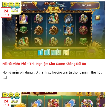
24
✨ JILI nổi bật với tính năng hold, spin độc đáo
Th11
JILI được biết đến là một trong những nhà cung cấp dẫn
đầu xu hướng slot game hiện đại. Các sản phẩm của JILI
tại sảnh
nổ hũ TR88
thường có thiết kế giao diện tươi sáng,
bắt mắt, kèm theo hiệu ứng âm thanh sống động, thu hút
người chơi ngay từ cái nhìn đầu tiên.
Điểm mạnh lớn nhất của JILI nằm ở tính năng hold và spin
cho phép người chơi khóa một số biểu tượng đặc biệt, tăng
Nổ Hũ Miễn Phí – Trải Nghiệm Slot Game Không Rủi Ro
cơ hội trúng các giải thưởng Bonus lớn, tạo nên sự kịch
Nổ hũ miễn phí đang trở thành xu hướng giải trí thông minh, thu hút
tính đặc trưng. Bạn có thể tham gia như Đường mạc
[...]
chược, kho báu Aztec, thỏ may mắn, Kỳ Lân mách nước
hoặc Anubis,…
🔥 JDB thiên về slot cổ điển có jackpot lớn
24
JDB là lựa chọn hoàn hảo cho những người yêu thích
Th11