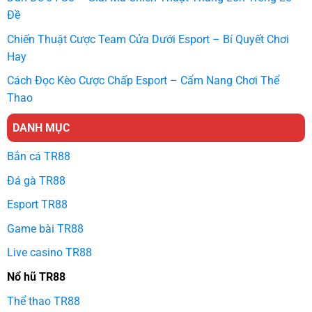
Đề
Chiến Thuật Cược Team Cửa Dưới Esport – Bí Quyết Chơi
Hay
Cách Đọc Kèo Cược Chấp Esport – Cẩm Nang Chơi Thể
Thao
DANH MỤC
Bắn cá TR88
CQ9 mang đến nổ hũ TR88 đa dạng
Đá gà TR88
Esport TR88
CQ9 cũng thường xuyên cập nhật các tính năng Wild mở
Game bài TR88
rộng cùng vòng quay miễn phí, duy trì sự mới mẻ liên tục
trong trải nghiệm. Bạn có thể thử qua slot điện thoại di
Live casino TR88
động, vận may lành, Thần sấm, cây tiền, ông Miser,…
Nổ hũ TR88
💎 Spadegamin – Slot game châu Á tính năng thưởng đột
Thể thao TR88