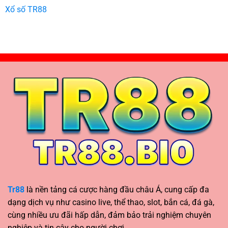
phá
Xổ số TR88
Spadegaming chuyên phát triển các sản phẩm slot tập
trung vào thị trường châu Á, đồ họa mang đậm nét văn
hóa này. Các game của Spadegaming như Tỳ hưu vàng, cô
gái viễn tây, múa hổ, thần Tài mạt chược, vegas quyến rũ,..
không chỉ đẹp mắt mà còn tích hợp nhiều cơ chế Bonus
độc đáo, thường xuyên kích hoạt các vòng thưởng bất ngờ.
Sự kết hợp giữa chủ đề quen thuộc cùng tính năng đột phá
khiến sảnh cược trở thành một sảnh cược được đánh giá
cao về khả năng gây bất ngờ và mang lại cơ hội
nổ hũ
TR88
với hệ số nhân lớn.
💡 4 chiến thuật độc lạ giúp chinh phục nổ hũ
TR88
Tr88
là nền tảng cá cược hàng đầu châu Á, cung cấp đa
Không chỉ dựa vào may mắn, việc chinh phục Jackpot còn
dạng dịch vụ như casino live, thể thao, slot, bắn cá, đá gà,
cần đến những chiến thuật quay hũ có căn cứ. Việc áp
cùng nhiều ưu đãi hấp dẫn, đảm bảo trải nghiệm chuyên
dụng đúng phương pháp sẽ giúp bạn kéo dài thời gian
nghiệp và tin cậy cho người chơi.