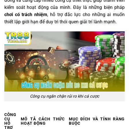
đồng và cung cấp nhiều công cụ thiết thực giúp thành viên
kiểm soát hoạt động của mình. Đây là những biện pháp
chơi có trách nhiệm
, hỗ trợ đắc lực cho những ai muốn
thiết lập giới hạn để duy trì thói quen giải trí lành mạnh.
Công cụ ngăn chặn rủi ro khi cá cược
CÔNG
CỤ
MÔ TẢ CÁCH THỨC
MỤC ĐÍCH VÀ TÍNH RÀNG
HỖ
HOẠT ĐỘNG
BUỘC
TRỢ