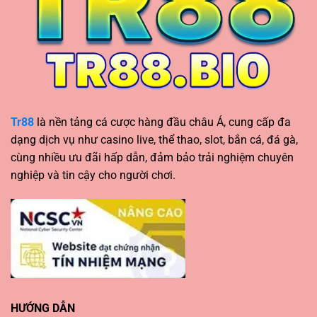
Tr88
là nền tảng cá cược hàng đầu châu Á, cung cấp đa
dạng dịch vụ như casino live, thể thao, slot, bắn cá, đá gà,
cùng nhiều ưu đãi hấp dẫn, đảm bảo trải nghiệm chuyên
nghiệp và tin cậy cho người chơi.
HƯỚNG DẪN