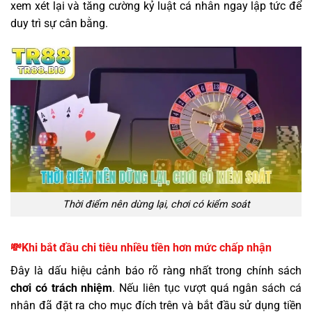
xem xét lại và tăng cường kỷ luật cá nhân ngay lập tức để
duy trì sự cân bằng.
Thời điểm nên dừng lại, chơi có kiểm soát
💸Khi bắt đầu chi tiêu nhiều tiền hơn mức chấp nhận
Đây là dấu hiệu cảnh báo rõ ràng nhất trong chính sách
chơi có trách nhiệm
. Nếu liên tục vượt quá ngân sách cá
nhân đã đặt ra cho mục đích trên và bắt đầu sử dụng tiền