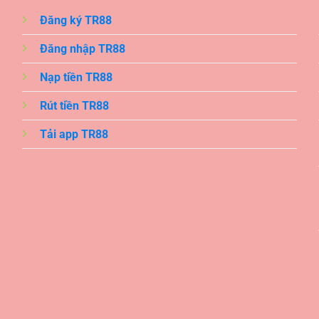
Đăng ký TR88
Đăng nhập TR88
Nạp tiền TR88
Rút tiền TR88
Tải app TR88
 Cuộc chiến không hồi kết
n rồng bóng đêm
c sinh vật biển được thiết kế ma mị cùng một Boss Rồng Bóng 
người chơi dễ dàng tiêu diệt mục tiêu diện rộng, tối ưu lượng